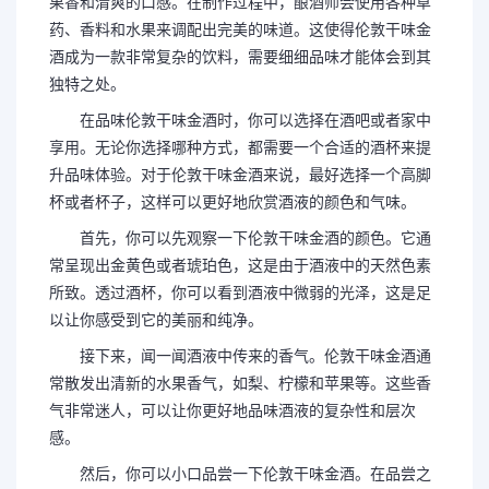
果香和清爽的口感。在制作过程中，酿酒师会使用各种草
药、香料和水果来调配出完美的味道。这使得伦敦干味金
酒成为一款非常复杂的饮料，需要细细品味才能体会到其
独特之处。
在品味伦敦干味金酒时，你可以选择在酒吧或者家中
享用。无论你选择哪种方式，都需要一个合适的酒杯来提
升品味体验。对于伦敦干味金酒来说，最好选择一个高脚
杯或者杯子，这样可以更好地欣赏酒液的颜色和气味。
首先，你可以先观察一下伦敦干味金酒的颜色。它通
常呈现出金黄色或者琥珀色，这是由于酒液中的天然色素
所致。透过酒杯，你可以看到酒液中微弱的光泽，这是足
以让你感受到它的美丽和纯净。
接下来，闻一闻酒液中传来的香气。伦敦干味金酒通
常散发出清新的水果香气，如梨、柠檬和苹果等。这些香
气非常迷人，可以让你更好地品味酒液的复杂性和层次
感。
然后，你可以小口品尝一下伦敦干味金酒。在品尝之