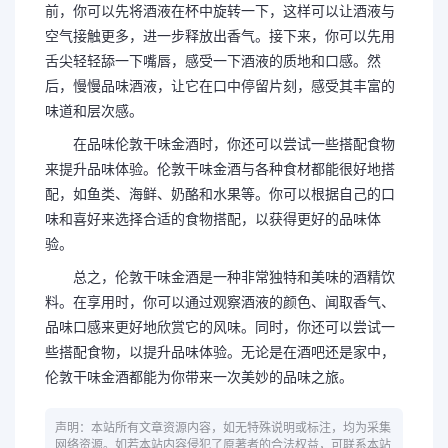
前，你可以先将酒液在杯中旋转一下，这样可以让酒液与
空气接触更多，进一步释放出香气。接下来，你可以先用
舌尖轻轻舔一下嘴唇，感受一下酒液的质地和口感。然
后，慢慢品味酒液，让它在口中停留片刻，感受其丰富的
味道和层次感。
在品味伦敦干味金酒时，你还可以尝试一些搭配食物
来提升品味体验。伦敦干味金酒与各种食材都能很好地搭
配，如鱼类、海鲜、奶酪和水果等。你可以根据自己的口
味和喜好来选择合适的食物搭配，以获得更好的品味体
验。
总之，伦敦干味金酒是一种非常独特和美味的酒精饮
料。在享用时，你可以通过观察酒液的颜色、闻取香气、
品味口感来更好地欣赏它的风味。同时，你还可以尝试一
些搭配食物，以提升品味体验。无论是在酒吧还是家中，
伦敦干味金酒都能为你带来一次美妙的品味之旅。
声明：本站所有文章资源内容，如无特殊说明或标注，均为采集
网络资源。如若本站内容侵犯了原著者的合法权益，可联系本站